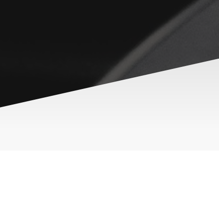
Name
*
Message